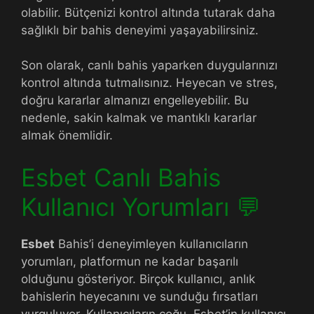
olabilir. Bütçenizi kontrol altında tutarak daha
sağlıklı bir bahis deneyimi yaşayabilirsiniz.
Son olarak, canlı bahis yaparken duygularınızı
kontrol altında tutmalısınız. Heyecan ve stres,
doğru kararlar almanızı engelleyebilir. Bu
nedenle, sakin kalmak ve mantıklı kararlar
almak önemlidir.
Esbet Canlı Bahis
Kullanıcı Yorumları 💬
Esbet
Bahis’i deneyimleyen kullanıcıların
yorumları, platformun ne kadar başarılı
olduğunu gösteriyor. Birçok kullanıcı, anlık
bahislerin heyecanını ve sunduğu fırsatları
vurguluyor. Kullanıcıların çoğu, Esbet’in kullanıcı