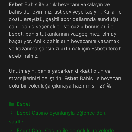
Esbet
Bahis ile anlık heyecanı yakalayın ve
bahis deneyiminizi üst seviyeye taşıyın. Kullanıcı
dostu arayüzü, çeşitli spor dallarında sunduğu
canlı bahis seçenekleri ve cazip bonusları ile
Esbet, bahis tutkunlarının vazgeçilmezi olmayı
başarıyor. Anlık bahislerin heyecanını yaşamak
ve kazanma şansınızı artırmak için Esbet’i tercih
edebilirsiniz.
Unutmayın, bahis yaparken dikkatli olun ve
stratejilerinizi geliştirin.
Esbet
Bahis ile heyecan
dolu bir yolculuğa çıkmaya hazır mısınız? 🚀
Kategoriler
Esbet
Esbet Casino oyunlarıyla eğlence dolu
saatler
Esbet Canlı Casino ile gerçek krupiyelerle