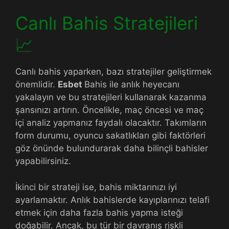
Canlı Bahis Stratejileri
📈
Canlı bahis yaparken, bazı stratejiler geliştirmek
önemlidir.
Esbet
Bahis ile anlık heyecanı
yakalayın ve bu stratejileri kullanarak kazanma
şansınızı artırın. Öncelikle, maç öncesi ve maç
içi analiz yapmanız faydalı olacaktır. Takımların
form durumu, oyuncu sakatlıkları gibi faktörleri
göz önünde bulundurarak daha bilinçli bahisler
yapabilirsiniz.
İkinci bir strateji ise, bahis miktarınızı iyi
ayarlamaktır. Anlık bahislerde kayıplarınızı telafi
etmek için daha fazla bahis yapma isteği
doğabilir. Ancak, bu tür bir davranış riskli