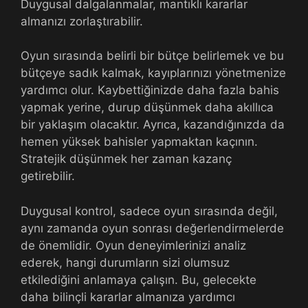
Duygusal dalgalanmalar, mantıklı kararlar
almanızı zorlaştırabilir.
Oyun sırasında belirli bir bütçe belirlemek ve bu
bütçeye sadık kalmak, kayıplarınızı yönetmenize
yardımcı olur. Kaybettiğinizde daha fazla bahis
yapmak yerine, durup düşünmek daha akıllıca
bir yaklaşım olacaktır. Ayrıca, kazandığınızda da
hemen yüksek bahisler yapmaktan kaçının.
Stratejik düşünmek her zaman kazanç
getirebilir.
Duygusal kontrol, sadece oyun sırasında değil,
aynı zamanda oyun sonrası değerlendirmelerde
de önemlidir. Oyun deneyimlerinizi analiz
ederek, hangi durumların sizi olumsuz
etkilediğini anlamaya çalışın. Bu, gelecekte
daha bilinçli kararlar almanıza yardımcı