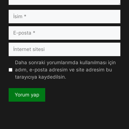
İsim
E-
posta
İnternet
sitesi
Daha sonraki yorumlarımda kullanılması için
adım, e-posta adresim ve site adresim bu
tarayıcıya kaydedilsin.