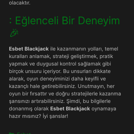
olacaktır.
: Eğlenceli Bir Deneyim
🎉
Esbet Blackjack
ile kazanmanın yolları, temel
kuralları anlamak, strateji geliştirmek, pratik
yapmak ve duygusal kontrol sağlamak gibi
birçok unsuru içeriyor. Bu unsurları dikkate
alarak, oyun deneyiminizi daha keyifli ve
kazançlı hale getirebilirsiniz. Unutmayın, her
oyun bir fırsattır ve doğru stratejilerle kazanma
şansınızı artırabilirsiniz. Şimdi, bu bilgilerle
donanmış olarak
Esbet Blackjack
oynamaya
hazır mısınız? İyi şanslar!
Kategoriler