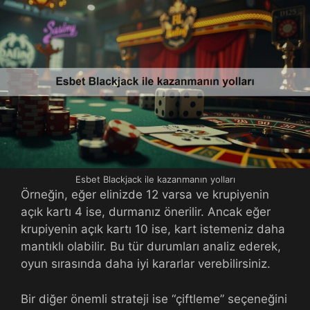
Esbet Blackjack ile kazanmanın yolları
Örneğin, eğer elinizde 12 varsa ve krupiyenin
açık kartı 4 ise, durmanız önerilir. Ancak eğer
krupiyenin açık kartı 10 ise, kart istemeniz daha
mantıklı olabilir. Bu tür durumları analiz ederek,
oyun sırasında daha iyi kararlar verebilirsiniz.
Bir diğer önemli strateji ise “çiftleme” seçeneğini