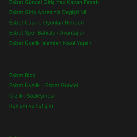
Esbet Güncel Giriş Yap Kazan Fırsatı
Esbet Giriş Adresiniz Değişti Mi
Esbet Casino Oyunları Rehberi
Esbet Spor Bahisleri Avantajları
Esbet Üyelik İşlemleri Nasıl Yapılır
Esbet Blog
Esbet Üyelik - Esbet Güncel
Gizlilik Sözleşmesi
Reklam ve İletişim