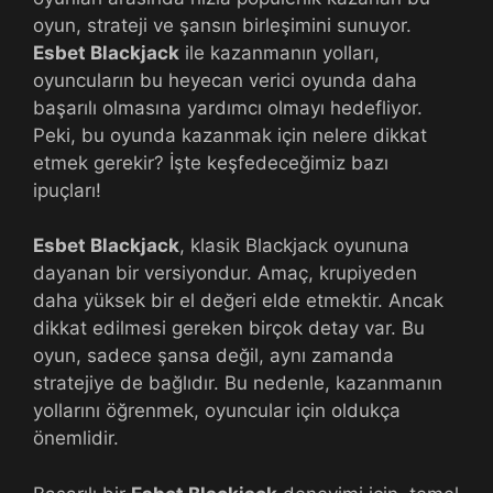
oyun, strateji ve şansın birleşimini sunuyor.
Esbet Blackjack
ile kazanmanın yolları,
oyuncuların bu heyecan verici oyunda daha
başarılı olmasına yardımcı olmayı hedefliyor.
Peki, bu oyunda kazanmak için nelere dikkat
etmek gerekir? İşte keşfedeceğimiz bazı
ipuçları!
Esbet Blackjack
, klasik Blackjack oyununa
dayanan bir versiyondur. Amaç, krupiyeden
daha yüksek bir el değeri elde etmektir. Ancak
dikkat edilmesi gereken birçok detay var. Bu
oyun, sadece şansa değil, aynı zamanda
stratejiye de bağlıdır. Bu nedenle, kazanmanın
yollarını öğrenmek, oyuncular için oldukça
önemlidir.