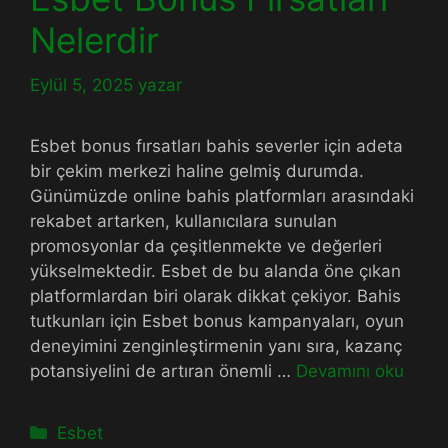
Nelerdir
Eylül 5, 2025
yazar
Esbet bonus fırsatları bahis severler için adeta
bir çekim merkezi haline gelmiş durumda.
Günümüzde online bahis platformları arasındaki
rekabet artarken, kullanıcılara sunulan
promosyonlar da çeşitlenmekte ve değerleri
yükselmektedir. Esbet de bu alanda öne çıkan
platformlardan biri olarak dikkat çekiyor. Bahis
tutkunları için Esbet bonus kampanyaları, oyun
deneyimini zenginleştirmenin yanı sıra, kazanç
potansiyelini de artıran önemli …
Devamını oku
Kategoriler
Esbet