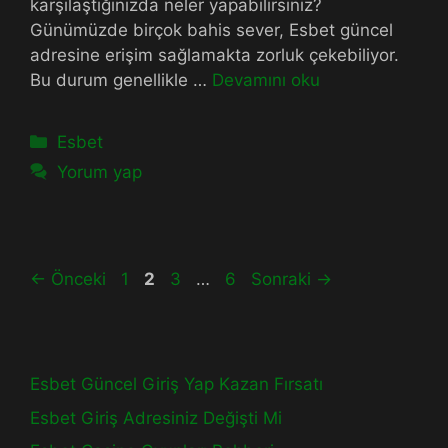
karşılaştığınızda neler yapabilirsiniz?
Günümüzde birçok bahis sever, Esbet güncel
adresine erişim sağlamakta zorluk çekebiliyor.
Bu durum genellikle …
Devamını oku
Kategoriler
Esbet
Yorum yap
Sayfa
Sayfa
Sayfa
Sayfa
←
Önceki
1
2
3
…
6
Sonraki
→
Esbet Güncel Giriş Yap Kazan Fırsatı
Esbet Giriş Adresiniz Değişti Mi