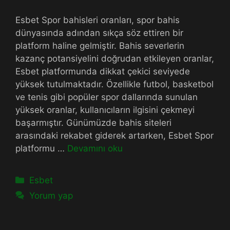
Esbet Spor bahisleri oranları, spor bahis
dünyasında adından sıkça söz ettiren bir
platform haline gelmiştir. Bahis severlerin
kazanç potansiyelini doğrudan etkileyen oranlar,
Esbet platformunda dikkat çekici seviyede
yüksek tutulmaktadır. Özellikle futbol, basketbol
ve tenis gibi popüler spor dallarında sunulan
yüksek oranlar, kullanıcıların ilgisini çekmeyi
başarmıştır. Günümüzde bahis siteleri
arasındaki rekabet giderek artarken, Esbet Spor
platformu …
Devamını oku
Kategoriler
Esbet
Yorum yap